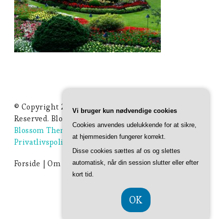
© Copyright 2026
Ideer Til Haven
. All Rights
Vi bruger kun nødvendige cookies
Reserved.
Blossom Studio | Developed By
Cookies anvendes udelukkende for at sikre,
Blossom Themes
. Powered by
WordPress
.
at hjemmesiden fungerer korrekt.
Privatlivspolitik
Disse cookies sættes af os og slettes
Forside
Om Ideer-til-haven.dk
Privatlivspolitik
automatisk, når din session slutter eller efter
kort tid.
OK
CVR DK 374 077 39