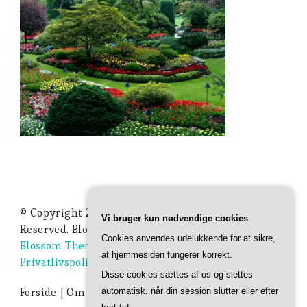
© Copyright 2026
Ideer Til Haven
. All Rights
Vi bruger kun nødvendige cookies
Reserved.
Blossom Studio | Developed By
Cookies anvendes udelukkende for at sikre,
Blossom Themes
. Powered by
WordPress
.
at hjemmesiden fungerer korrekt.
Privatlivspolitik
Disse cookies sættes af os og slettes
Forside
Om Ideer-til-haven.dk
Privatlivspolitik
automatisk, når din session slutter eller efter