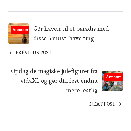
Post
Gør haven til et paradis med
Annonce
disse 5 must-have ting
Navigation
PREVIOUS POST
Opdag de magiske julefigurer fra
Annonce
vidaXL og gør din fest endnu
mere festlig
NEXT POST