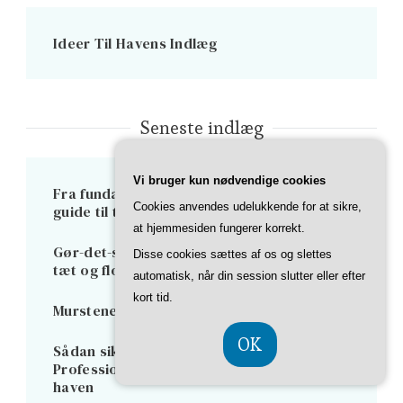
Ideer Til Havens Indlæg
Seneste indlæg
Vi bruger kun nødvendige cookies
Fra fundament til kvist: Den ultimative
Cookies anvendes udelukkende for at sikre,
guide til totalrenovering af huset
at hjemmesiden fungerer korrekt.
Gør-det-selv tagpaptag: Trin for trin til et
Disse cookies sættes af os og slettes
tæt og flot tag
automatisk, når din session slutter eller efter
kort tid.
Murstenens vægt i historisk perspektiv
OK
Sådan sikrer du sund vækst:
Professionelle råd til beskæring af træer i
haven