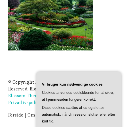
© Copyright 2026
Ideer Til Haven
. All Rights
Vi bruger kun nødvendige cookies
Reserved.
Blossom Studio | Developed By
Cookies anvendes udelukkende for at sikre,
Blossom Themes
. Powered by
WordPress
.
at hjemmesiden fungerer korrekt.
Privatlivspolitik
Disse cookies sættes af os og slettes
Forside
Om Ideer-til-haven.dk
Privatlivspolitik
automatisk, når din session slutter eller efter
kort tid.