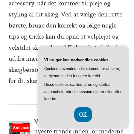
accessory, når det kommer til pleje og
styling af dit skæg. Ved at vælge den rette
børste, bruge den korrekt og følge nogle
tips og tricks kan du opnå et velplejet og
velstilet skæg, der vil få dig til at skille dig
ud fra mængden. Så invester i en god
Vi bruger kun nødvendige cookies
skægbørste og se forskellen det kan gøre
Cookies anvendes udelukkende for at sikre,
at hjemmesiden fungerer korrekt.
for dit skæg!
Disse cookies sættes af os og slettes
automatisk, når din session slutter eller efter
kort tid.
OK
Post
Varm dit hjem med stil: De
Annonce
nyeste trends inden for moderne