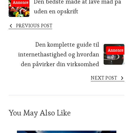
Post
Den bedste måde at lave mad på
Annonce
uden en opskrift
Navigation
PREVIOUS POST
Den komplette guide til
Annonce
internethastighed og hvordan
den påvirker din virksomhed
NEXT POST
You May Also Like