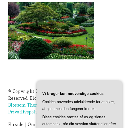
© Copyright 2026
Ideer Til Haven
. All Rights
Vi bruger kun nødvendige cookies
Reserved.
Blossom Studio | Developed By
Cookies anvendes udelukkende for at sikre,
Blossom Themes
. Powered by
WordPress
.
at hjemmesiden fungerer korrekt.
Privatlivspolitik
Disse cookies sættes af os og slettes
Forside
Om Ideer-til-haven.dk
Privatlivspolitik
automatisk, når din session slutter eller efter