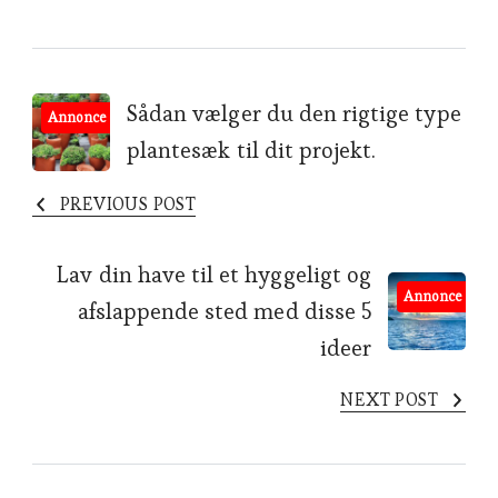
Post
Sådan vælger du den rigtige type
Annonce
plantesæk til dit projekt.
Navigation
PREVIOUS POST
Lav din have til et hyggeligt og
Annonce
afslappende sted med disse 5
ideer
NEXT POST