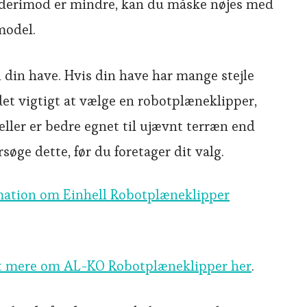
e derimod er mindre, kan du måske nøjes med
model.
 din have. Hvis din have har mange stejle
det vigtigt at vælge en robotplæneklipper,
eller er bedre egnet til ujævnt terræn end
rsøge dette, før du foretager dit valg.
mation om Einhell Robotplæneklipper
t mere om AL-KO Robotplæneklipper her
.