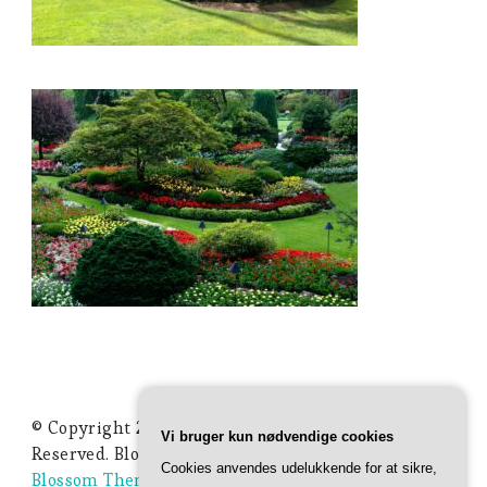
© Copyright 2026
Ideer Til Haven
. All Rights
Vi bruger kun nødvendige cookies
Reserved.
Blossom Studio | Developed By
Cookies anvendes udelukkende for at sikre,
Blossom Themes
. Powered by
WordPress
.