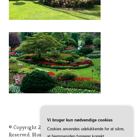
Vi bruger kun nødvendige cookies
© Copyright 2026
Ideer Til Haven
. All Rights
Cookies anvendes udelukkende for at sikre,
Reserved.
Blossom Studio | Developed By
at hjemmesiden fungerer korrekt.