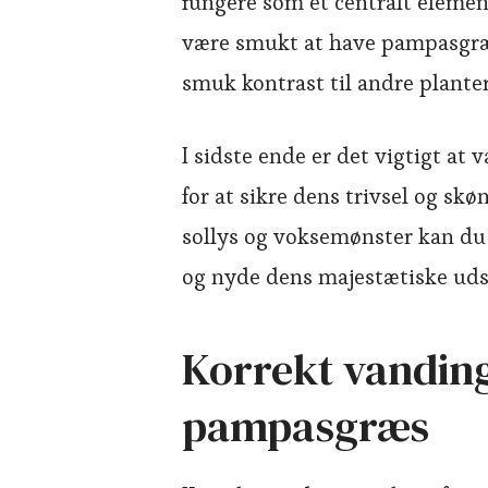
fungere som et centralt elemen
være smukt at have pampasgræ
smuk kontrast til andre plante
I sidste ende er det vigtigt at
for at sikre dens trivsel og skø
sollys og voksemønster kan du
og nyde dens majestætiske uds
Korrekt vanding
pampasgræs