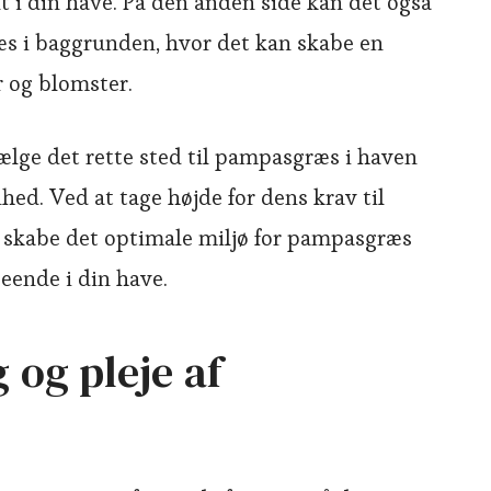
t i din have. På den anden side kan det også
s i baggrunden, hvor det kan skabe en
r og blomster.
 vælge det rette sted til pampasgræs i haven
nhed. Ved at tage højde for dens krav til
 skabe det optimale miljø for pampasgræs
eende i din have.
 og pleje af