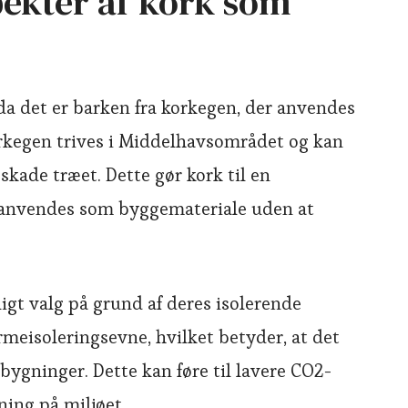
pekter af kork som
 da det er barken fra korkegen, der anvendes
orkegen trives i Middelhavsområdet og kan
skade træet. Dette gør kork til en
 anvendes som byggemateriale uden at
igt valg på grund af deres isolerende
rmeisoleringsevne, hvilket betyder, at det
bygninger. Dette kan føre til lavere CO2-
ing på miljøet.