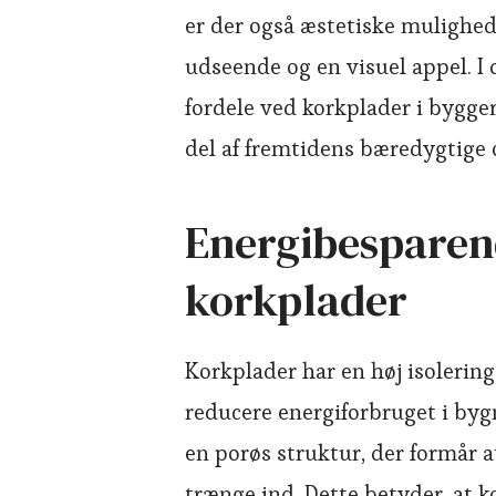
er der også æstetiske mulighe
udseende og en visuel appel. I 
fordele ved korkplader i bygge
del af fremtidens bæredygtige 
Energibesparen
korkplader
Korkplader har en høj isolering
reducere energiforbruget i byg
en porøs struktur, der formår a
trænge ind. Dette betyder, at k