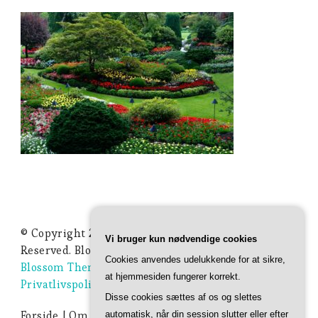
© Copyright 2026
Ideer Til Haven
. All Rights
Vi bruger kun nødvendige cookies
Reserved.
Blossom Studio | Developed By
Cookies anvendes udelukkende for at sikre,
Blossom Themes
. Powered by
WordPress
.
at hjemmesiden fungerer korrekt.
Privatlivspolitik
Disse cookies sættes af os og slettes
Forside
Om Ideer-til-haven.dk
Privatlivspolitik
automatisk, når din session slutter eller efter