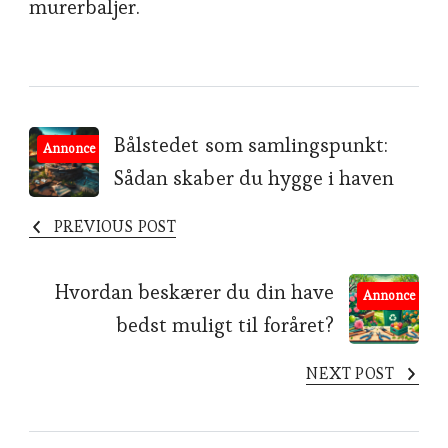
murerbaljer.
Post
Bålstedet som samlingspunkt:
Annonce
Sådan skaber du hygge i haven
Navigation
PREVIOUS POST
Hvordan beskærer du din have
Annonce
bedst muligt til foråret?
NEXT POST