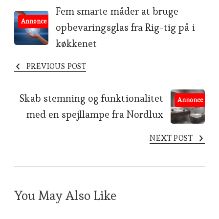
Post
Fem smarte måder at bruge
Annonce
opbevaringsglas fra Rig-tig på i
Navigation
køkkenet
PREVIOUS POST
Skab stemning og funktionalitet
Annonce
med en spejllampe fra Nordlux
NEXT POST
You May Also Like