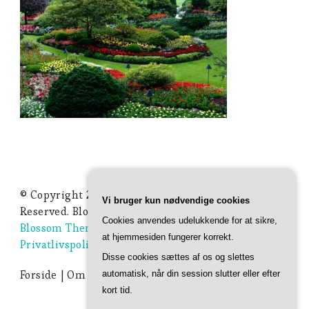
© Copyright 2026
Ideer Til Haven
. All Rights
Vi bruger kun nødvendige cookies
Reserved.
Blossom Studio | Developed By
Cookies anvendes udelukkende for at sikre,
Blossom Themes
. Powered by
WordPress
.
at hjemmesiden fungerer korrekt.
Privatlivspolitik
Disse cookies sættes af os og slettes
Forside
Om Ideer-til-haven.dk
Privatlivspolitik
automatisk, når din session slutter eller efter
kort tid.