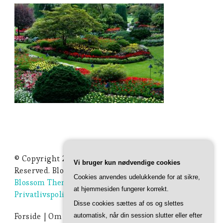
© Copyright 2026
Ideer Til Haven
. All Rights
Vi bruger kun nødvendige cookies
Reserved.
Blossom Studio | Developed By
Cookies anvendes udelukkende for at sikre,
Blossom Themes
. Powered by
WordPress
.
at hjemmesiden fungerer korrekt.
Privatlivspolitik
Disse cookies sættes af os og slettes
Forside
Om Ideer-til-haven.dk
Privatlivspolitik
automatisk, når din session slutter eller efter