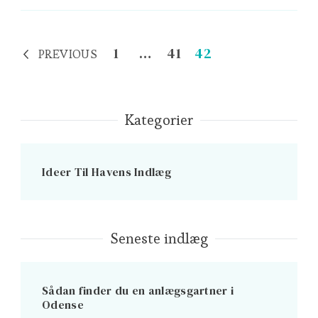
Indlægsinddeling
Page
Page
Page
1
…
41
42
PREVIOUS
Kategorier
Ideer Til Havens Indlæg
Seneste indlæg
Sådan finder du en anlægsgartner i
Odense