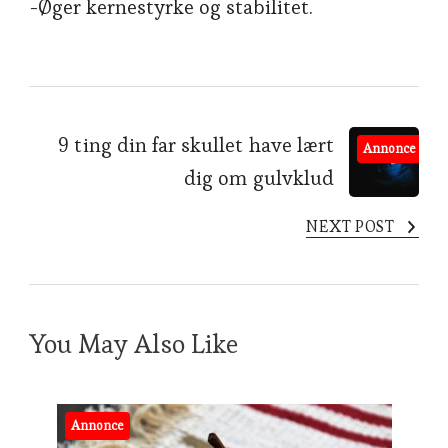
-Øger kernestyrke og stabilitet.
Post
9 ting din far skullet have lært
Annonce
dig om gulvklud
Navigation
NEXT POST
You May Also Like
Annonce