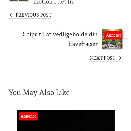
motion i det fri
PREVIOUS POST
5 tips til at vedligeholde din
Annonce
havefræser
NEXT POST
You May Also Like
Annonce