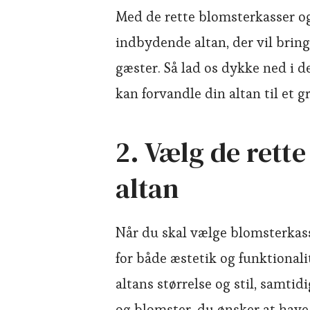
Med de rette blomsterkasser o
indbydende altan, der vil bring
gæster. Så lad os dykke ned i de
kan forvandle din altan til et g
2. Vælg de rette
altan
Når du skal vælge blomsterkasser
for både æstetik og funktionali
altans størrelse og stil, samt
og blomster, du ønsker at have