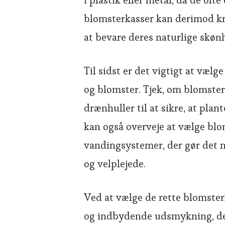
i plastik eller metal, da de of
blomsterkasser kan derimod k
at bevare deres naturlige skøn
Til sidst er det vigtigt at vælg
og blomster. Tjek, om blomster
drænhuller til at sikre, at pla
kan også overveje at vælge bl
vandingsystemer, der gør det 
og velplejede.
Ved at vælge de rette blomster
og indbydende udsmykning, der