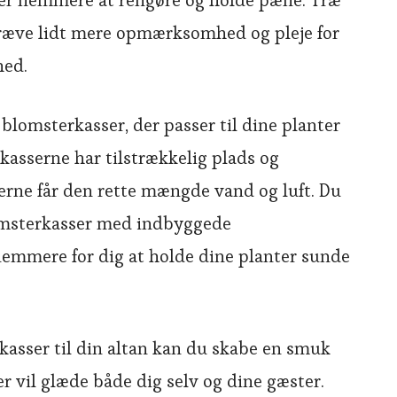
te er nemmere at rengøre og holde pæne. Træ
ræve lidt mere opmærksomhed og pleje for
hed.
e blomsterkasser, der passer til dine planter
kasserne har tilstrækkelig plads og
nterne får den rette mængde vand og luft. Du
omsterkasser med indbyggede
nemmere for dig at holde dine planter sunde
kasser til din altan kan du skabe en smuk
 vil glæde både dig selv og dine gæster.