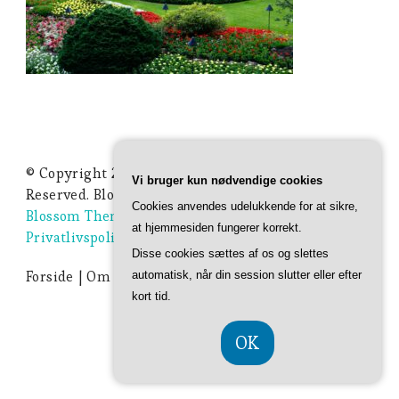
© Copyright 2026
Ideer Til Haven
. All Rights
Vi bruger kun nødvendige cookies
Reserved.
Blossom Studio | Developed By
Cookies anvendes udelukkende for at sikre,
Blossom Themes
. Powered by
WordPress
.
at hjemmesiden fungerer korrekt.
Privatlivspolitik
Disse cookies sættes af os og slettes
Forside
Om Ideer-til-haven.dk
Privatlivspolitik
automatisk, når din session slutter eller efter
kort tid.
OK
CVR DK 374 077 39