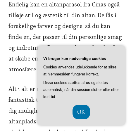
Endelig kan en altanparasol fra Cinas også
tilføje stil og æstetik til din altan. De fås i
forskellige farver og designs, så du kan
finde en, der passer til din personlige smag
og indretning. Dette gør det muligt for dig
at skabe en hyggelig og indbydende
Vi bruger kun nødvendige cookies
Cookies anvendes udelukkende for at sikre,
atmosfære på din altan.
at hjemmesiden fungerer korrekt.
Disse cookies sættes af os og slettes
Alt i alt er en altanparasol fra Cinas et
automatisk, når din session slutter eller efter
kort tid.
fantastisk tilbehør til din altan. Den giver
dig mulighed for at få mest ud af din
OK
altanplads ved at tilføje skygge,