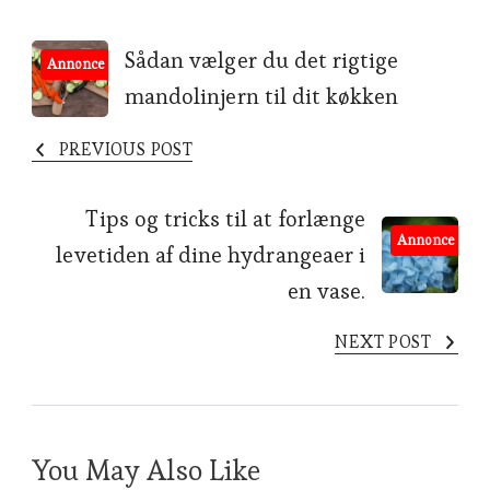
Post
Sådan vælger du det rigtige
Annonce
mandolinjern til dit køkken
Navigation
PREVIOUS POST
Tips og tricks til at forlænge
Annonce
levetiden af dine hydrangeaer i
en vase.
NEXT POST
You May Also Like