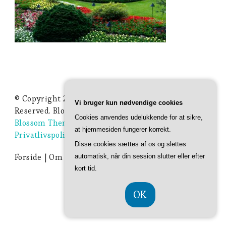
© Copyright 2026
Ideer Til Haven
. All Rights
Vi bruger kun nødvendige cookies
Reserved.
Blossom Studio | Developed By
Cookies anvendes udelukkende for at sikre,
Blossom Themes
. Powered by
WordPress
.
at hjemmesiden fungerer korrekt.
Privatlivspolitik
Disse cookies sættes af os og slettes
Forside
Om Ideer-til-haven.dk
Privatlivspolitik
automatisk, når din session slutter eller efter
kort tid.
OK
CVR DK 374 077 39