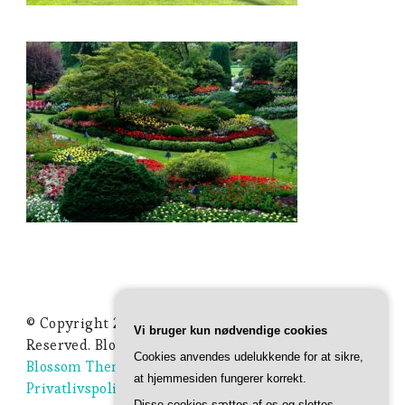
© Copyright 2026
Ideer Til Haven
. All Rights
Vi bruger kun nødvendige cookies
Reserved.
Blossom Studio | Developed By
Cookies anvendes udelukkende for at sikre,
Blossom Themes
. Powered by
WordPress
.
at hjemmesiden fungerer korrekt.
Privatlivspolitik
Disse cookies sættes af os og slettes