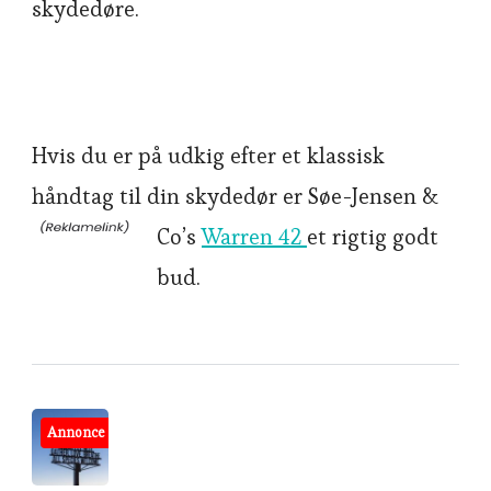
skydedøre.
Hvis du er på udkig efter et klassisk
håndtag til din skydedør er Søe-Jensen &
Co’s
Warren 42
et rigtig godt
bud.
Post
Annonce
Navigation