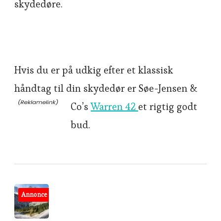
skydedøre.
Hvis du er på udkig efter et klassisk
håndtag til din skydedør er Søe-Jensen &
Co’s
Warren 42
et rigtig godt
bud.
Post
Annonce
Navigation