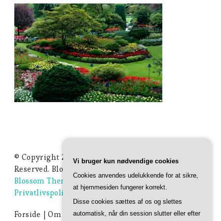
© Copyright 2026
Ideer Til Haven
. All Rights
Vi bruger kun nødvendige cookies
Reserved.
Blossom Studio | Developed By
Cookies anvendes udelukkende for at sikre,
Blossom Themes
. Powered by
WordPress
.
at hjemmesiden fungerer korrekt.
Privatlivspolitik
Disse cookies sættes af os og slettes
Forside
Om Ideer-til-haven.dk
Privatlivspolitik
automatisk, når din session slutter eller efter