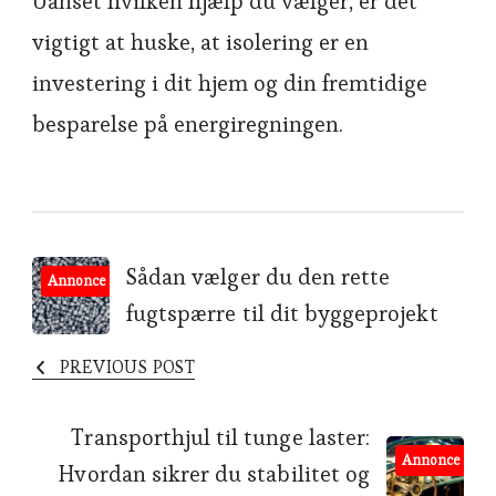
Uanset hvilken hjælp du vælger, er det
vigtigt at huske, at isolering er en
investering i dit hjem og din fremtidige
besparelse på energiregningen.
Post
Sådan vælger du den rette
Annonce
fugtspærre til dit byggeprojekt
Navigation
PREVIOUS POST
Transporthjul til tunge laster:
Annonce
Hvordan sikrer du stabilitet og