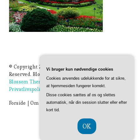
© Copyright 2026
Ideer Til Haven
. All Rights
Vi bruger kun nødvendige cookies
Reserved.
Blossom Studio | Developed By
Cookies anvendes udelukkende for at sikre,
Blossom Themes
. Powered by
WordPress
.
at hjemmesiden fungerer korrekt.
Privatlivspolitik
Disse cookies sættes af os og slettes
Forside
Om Ideer-til-haven.dk
Privatlivspolitik
automatisk, når din session slutter eller efter
kort tid.
OK
CVR DK 374 077 39